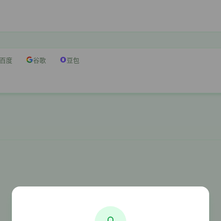
百度
谷歌
豆包