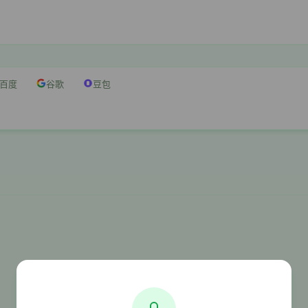
百度
谷歌
豆包