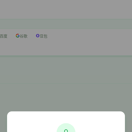
百度
谷歌
豆包