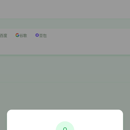
百度
谷歌
豆包