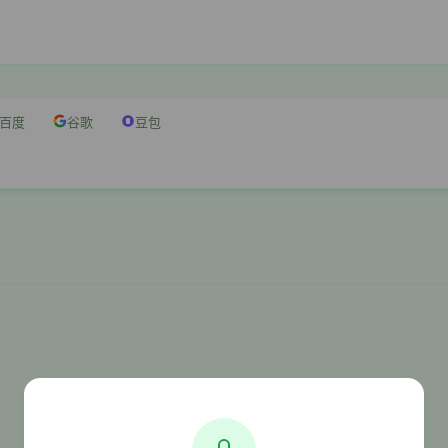
百度
谷歌
豆包