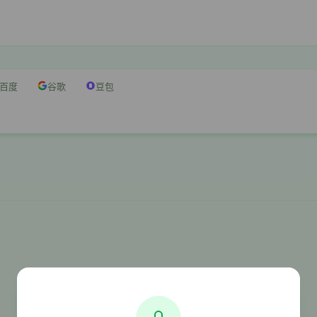
百度
谷歌
豆包