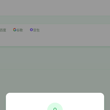
百度
谷歌
豆包