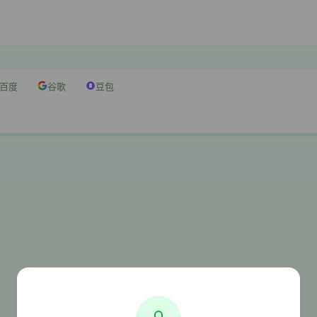
百度
谷歌
豆包