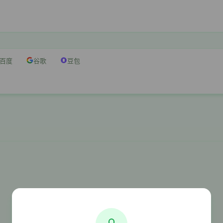
百度
谷歌
豆包