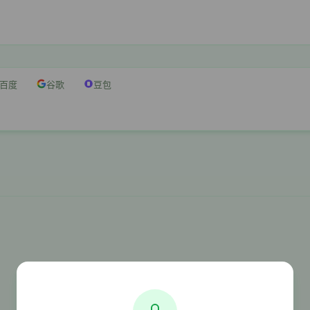
百度
谷歌
豆包