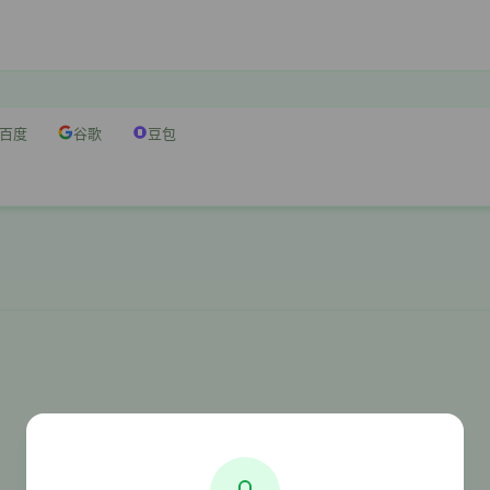
百度
谷歌
豆包