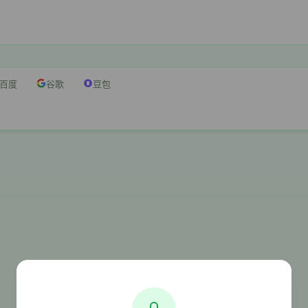
百度
谷歌
豆包