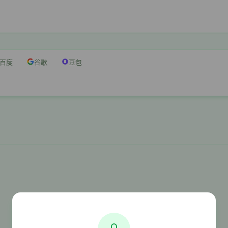
百度
谷歌
豆包